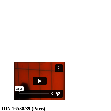
DIN 16538/39 (Paris)
Augustin Gimel
FR · 1999 · Betacam-SP · 2 min
Festival 1999
Die Farben von Paris. Analysiert und wissenschaftlich angeordnet.
Scheinbar. Denn sie schwimmen poetisch und mehrfabrig dahin. Sie
folgen der eigenen Vorstellegung.